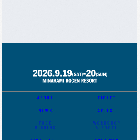
ABOUT
TICKET
NEWS
ARTIST
FOOD
WORKSHOP
& DRINK
& BOOTH