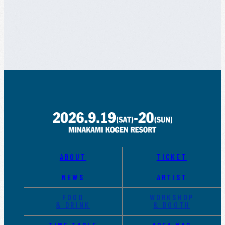
ABOUT
TICKET
NEWS
ARTIST
FOOD
WORKSHOP
& DRINK
& BOOTH