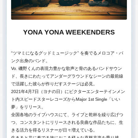
YONA YONA WEEKENDERS
“ツマミになるグッドミュージック” を奏でるメロコア・パ
ンク出身のバンド。
Vo. 磯野くんの表現力豊かな歌声と骨のあるバンドサウン
ド、長きにわたってアンダーグラウンドなシーンの最前線
で活躍した彼らが作りだすステージは必見。
2021年4月7日（ヨナの日）にビクターエンターテインメン
ト内スピードスターレコーズからMajor 1st Single「いい
夢」をリリース。
全国各地のライブハウスにて、ライブと乾杯を繰り広げつ
つ、コンスタントにリリースされる良曲な作品たちに、生
きる活力を得るリスナーが日々増えている。
生きると共に奏でる故におこる様々な喜怒哀楽を乗り越