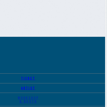
TICKET
ARTIST
WORKSHOP
& BOOTH