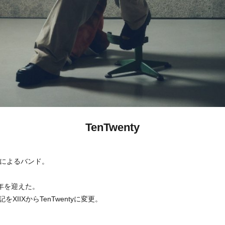
TenTwenty
a.）によるバンド。
周年を迎えた。
をXIIXからTenTwentyに変更。
。