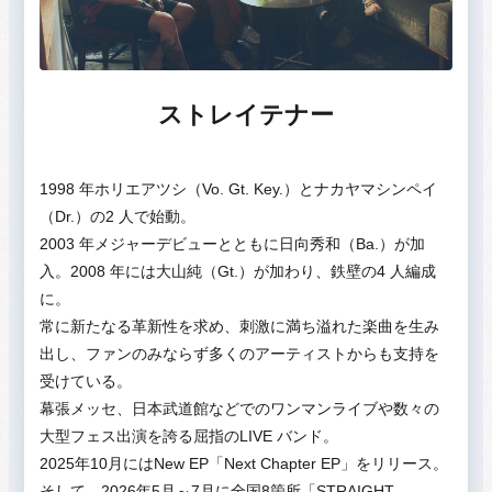
ストレイテナー
1998 年ホリエアツシ（Vo. Gt. Key.）とナカヤマシンペイ
（Dr.）の2 人で始動。
2003 年メジャーデビューとともに日向秀和（Ba.）が加
入。2008 年には大山純（Gt.）が加わり、鉄壁の4 人編成
に。
常に新たなる革新性を求め、刺激に満ち溢れた楽曲を生み
出し、ファンのみならず多くのアーティストからも支持を
受けている。
幕張メッセ、日本武道館などでのワンマンライブや数々の
大型フェス出演を誇る屈指のLIVE バンド。
2025年10月にはNew EP「Next Chapter EP」をリリース。
そして、2026年5月～7月に全国8箇所「STRAIGHT