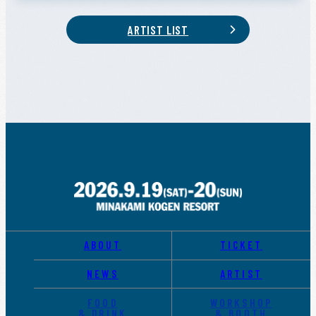
ARTIST LIST
ABOUT
TICKET
NEWS
ARTIST
FOOD
WORKSHOP
& DRINK
& BOOTH