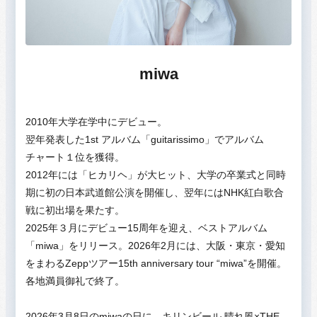
miwa
2010年大学在学中にデビュー。
翌年発表した1st アルバム「guitarissimo」でアルバム
チャート１位を獲得。
2012年には「ヒカリヘ」が大ヒット、大学の卒業式と同時
期に初の日本武道館公演を開催し、翌年にはNHK紅白歌合
戦に初出場を果たす。
2025年３月にデビュー15周年を迎え、ベストアルバム
「miwa」をリリース。2026年2月には、大阪・東京・愛知
をまわるZeppツアー15th anniversary tour “miwa”を開催。
各地満員御礼で終了。
2026年3月8日のmiwaの日に、キリンビール 晴れ風×THE